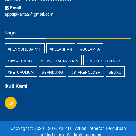
Email
apptijakarta2@gmail.com
Tags
#PENGURUSAPPTI
#PELATIHAN
#SULAMPA
#JAWA TIMUR
KORWIL KALIMANTAN
UNIVERSITYPRESS
#KETUAUMUM
#BANDUNG
#STAKEHOLDER
#BUKU
Ikuti Kami
Copyright © 2020 - 2026
APPTI - Afiliasi Penerbit Perguruan
Tinggi Indonesia
All rights reserved.