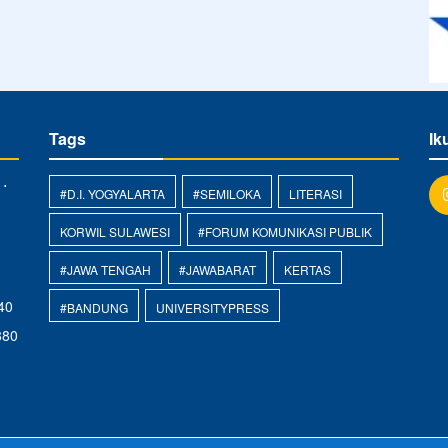
Tags
Ik
 ⋅
#D.I. YOGYALARTA
#SEMILOKA
LITERASI
KORWIL SULAWESI
#FORUM KOMUNIKASI PUBLIK
#JAWA TENGAH
#JAWABARAT
KERTAS
40
#BANDUNG
UNIVERSITYPRESS
880