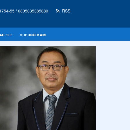
4754-55 / 0895635385880
RSS
D FILE
HUBUNGI KAMI