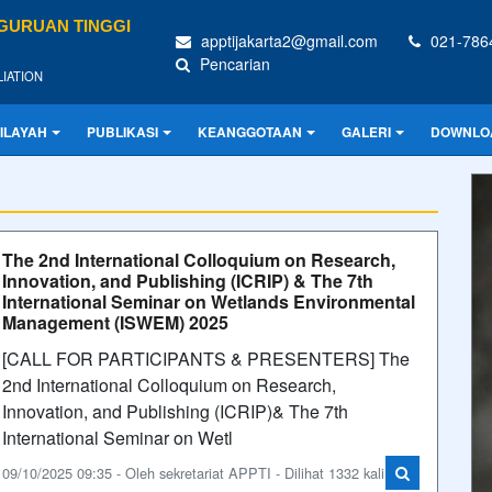
ERGURUAN TINGGI
apptijakarta2@gmail.com
021-786
Pencarian
LIATION
ILAYAH
PUBLIKASI
KEANGGOTAAN
GALERI
DOWNLOA
The 2nd International Colloquium on Research,
Innovation, and Publishing (ICRIP) & The 7th
International Seminar on Wetlands Environmental
Management (ISWEM) 2025
[CALL FOR PARTICIPANTS & PRESENTERS] The
2nd International Colloquium on Research,
Innovation, and Publishing (ICRIP)& The 7th
International Seminar on Wetl
09/10/2025 09:35 - Oleh sekretariat APPTI - Dilihat 1332 kali