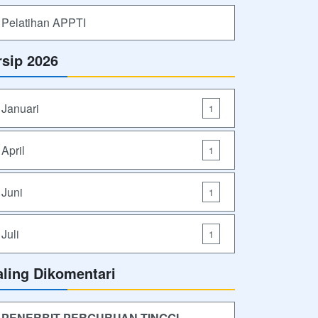
Pelatihan APPTI
rsip 2026
Januari
1
April
1
Juni
1
Juli
1
aling Dikomentari
PENERBIT PERGURUAN TINGGI