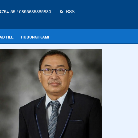
4754-55 / 0895635385880
RSS
D FILE
HUBUNGI KAMI