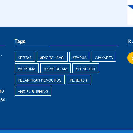
Tags
Ik
 ⋅
KERTAS
#DIGITALISASI
#PAPUA
#JAKARTA
#APPTIMA
RAPAT KERJA
#PENERBIT
PELANTIKAN PENGURUS
PENERBIT
40
AND PUBLISHING
880