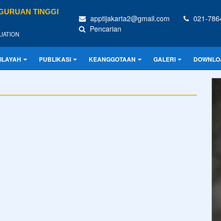
ERGURUAN TINGGI
apptijakarta2@gmail.com
021-786
Pencarian
LIATION
ILAYAH
PUBLIKASI
KEANGGOTAAN
GALERI
DOWNLOA