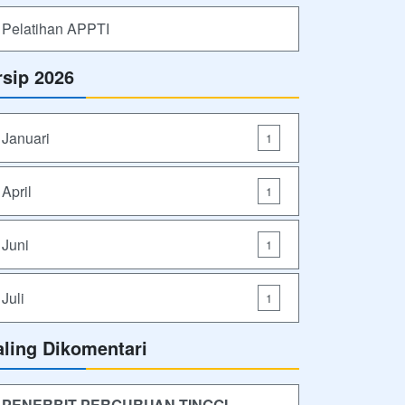
Pelatihan APPTI
rsip 2026
Januari
1
April
1
Juni
1
Juli
1
aling Dikomentari
PENERBIT PERGURUAN TINGGI